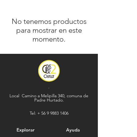
No tenemos productos
para mostrar en este
momento.
.
Local Camino a Melipilla 340, comuna de
Padre Hurtado.
Tel: +
56 9 9883 1406
Explorar
Ayuda