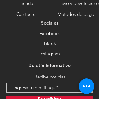
Tienda
Envío y devoluciones
Contacto
Métodos de pago
Sociales
Facebook
Tiktok
Instagram
Boletín informativo
Recibe noticias
Suscribirse
ventabodega.crisger2@gmail.com