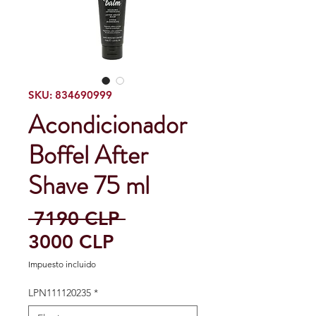
SKU: 834690999
Acondicionador
Boffel After
Shave 75 ml
Precio
 7190 CLP 
Precio
3000 CLP
de
Impuesto incluido
oferta
LPN111120235
*