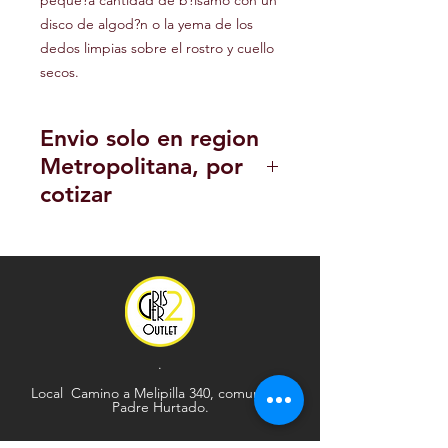
peque?a cantidad de b?lsamo con un 
disco de algod?n o la yema de los 
dedos limpias sobre el rostro y cuello 
secos.
Envio solo en region
Metropolitana, por
cotizar
POLITICA DE DEVOLUCION Y
REEMBOLSO
.
Local Camino a Melipilla 340, comuna de
Padre Hurtado.