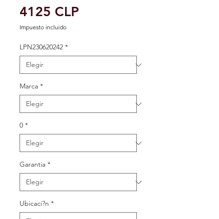
Precio
4125 CLP
de
Impuesto incluido
oferta
LPN230620242
*
Marca
*
0
*
Garantia
*
Ubicaci?n
*