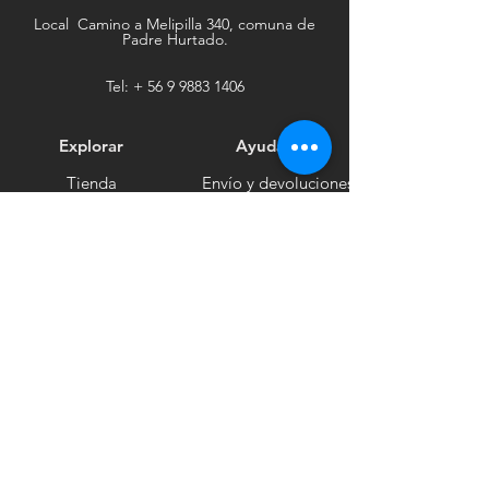
Local Camino a Melipilla 340, comuna de
Padre Hurtado.
Tel: +
56 9 9883 1406
Explorar
Ayuda
Tienda
Envío y devoluciones
Contacto
Métodos de pago
Sociales
Facebook
Tiktok
Instagram
Boletín informativo
Recibe noticias