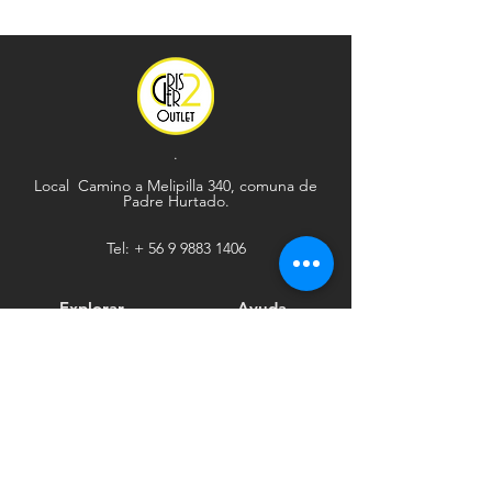
.
Local Camino a Melipilla 340, comuna de
Padre Hurtado.
Tel: +
56 9 9883 1406
Explorar
Ayuda
Tienda
Envío y devoluciones
Contacto
Métodos de pago
Sociales
Facebook
Tiktok