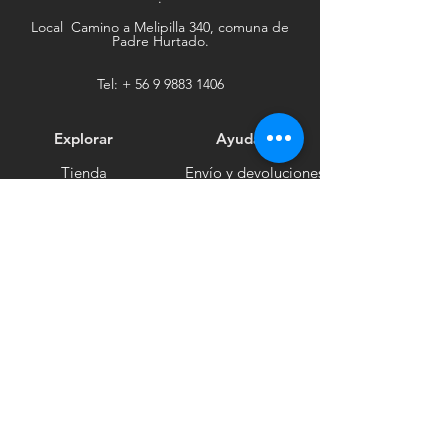
Local Camino a Melipilla 340, comuna de
Padre Hurtado.
Tel: +
56 9 9883 1406
Explorar
Ayuda
Tienda
Envío y devoluciones
Contacto
Métodos de pago
Sociales
Facebook
Tiktok
Instagram
Boletín informativo
Recibe noticias