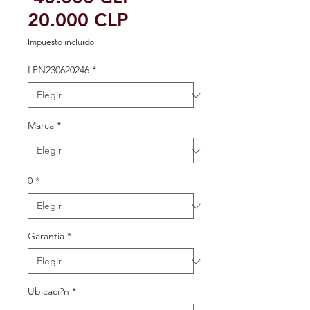
Precio
20.000 CLP
de
Impuesto incluido
oferta
LPN230620246
*
Marca
*
0
*
Garantia
*
Ubicaci?n
*