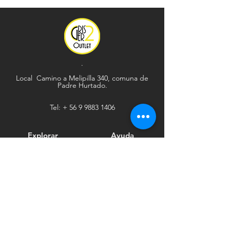
.
Local Camino a Melipilla 340, comuna de
Padre Hurtado.
Tel: +
56 9 9883 1406
Explorar
Ayuda
Tienda
Envío y devoluciones
Contacto
Métodos de pago
Sociales
Facebook
Tiktok