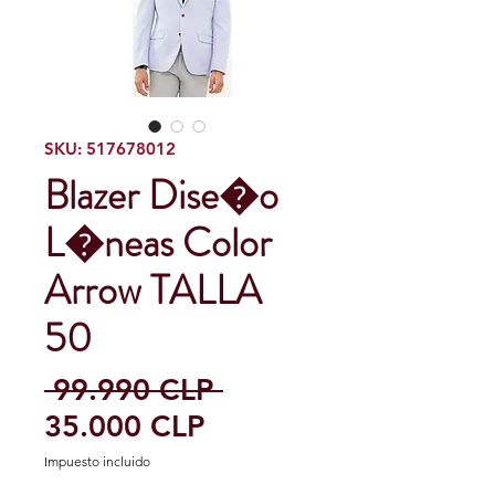
SKU: 517678012
Blazer Dise�o
L�neas Color
Arrow TALLA
50
Precio
 99.990 CLP 
Precio
35.000 CLP
de
Impuesto incluido