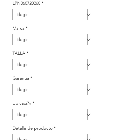
oferta
LPN060720260
*
Marca
*
TALLA
*
Garantia
*
Ubicaci?n
*
Detalle de producto
*