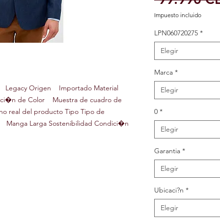
Impuesto incluido
LPN060720275
*
Elegir
Marca
*
a Legacy Origen Importado Material
Elegir
aci�n de Color Muestra de cuadro de
tono real del producto Tipo Tipo de
0
*
 Manga Larga Sostenibilidad Condici�n
Elegir
Garantia
*
Elegir
Ubicaci?n
*
Elegir