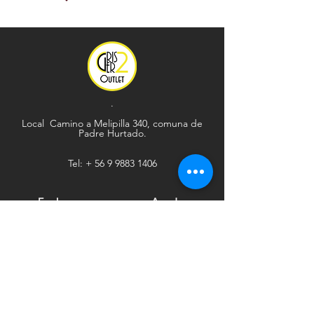
.
Local Camino a Melipilla 340, comuna de
Padre Hurtado.
Tel: +
56 9 9883 1406
Explorar
Ayuda
Tienda
Envío y devoluciones
Contacto
Métodos de pago
Sociales
Facebook