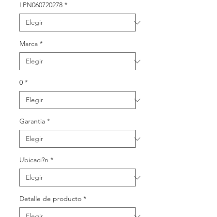
oferta
LPN060720278
*
Marca
*
0
*
Garantia
*
Ubicaci?n
*
Detalle de producto
*