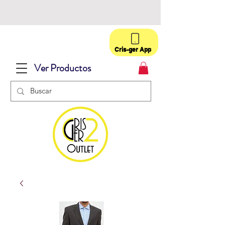
Cris-ger App
Ver Productos