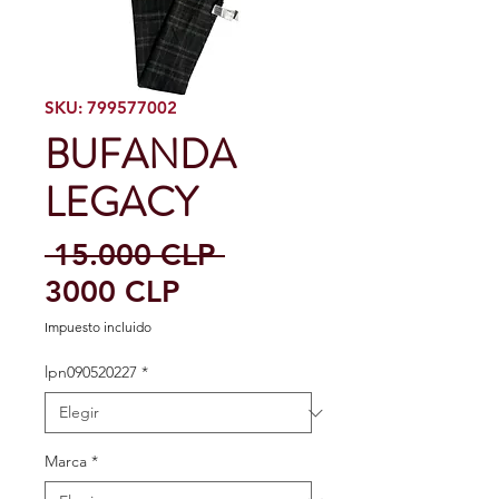
SKU: 799577002
BUFANDA
LEGACY
Precio
 15.000 CLP 
Precio
3000 CLP
de
Impuesto incluido
oferta
lpn090520227
*
Marca
*