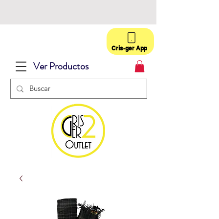
Cris-ger App
Ver Productos