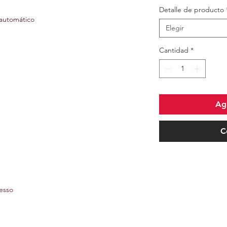
Detalle de producto
automático
Elegir
Cantidad
*
Agr
C
esso