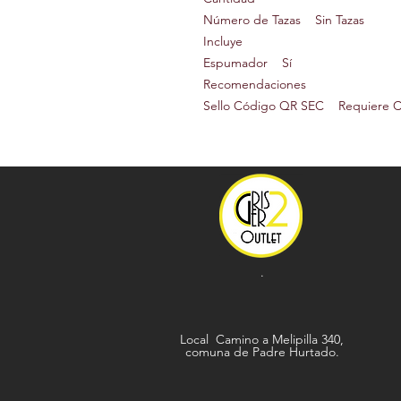
Número de Tazas Sin Tazas
Incluye
Espumador Sí
Recomendaciones
Sello Código QR SEC Requiere 
.
Local Camino a Melipilla 340,
comuna de
Padre Hurtado.