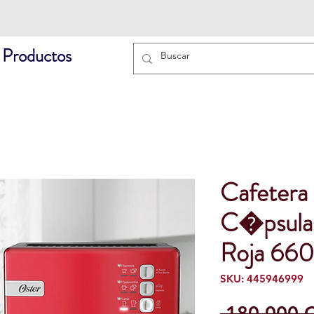
 Productos
Cafetera
C�psulas
Roja 66
SKU: 445946999
 180.000 