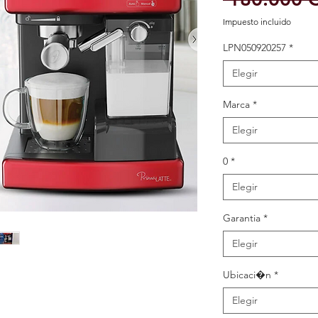
Impuesto incluido
LPN050920257
*
Elegir
Marca
*
Elegir
0
*
Elegir
Garantia
*
Elegir
Ubicaci�n
*
Elegir