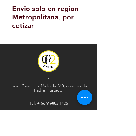
Envio solo en region
Metropolitana, por
cotizar
POLITICA DE DEVOLUCION Y
REEMBOLSO
.
Local Camino a Melipilla 340, comuna de
Padre Hurtado.
Tel: +
56 9 9883 1406
Explorar
Ayuda
Tienda
Envío y devoluciones