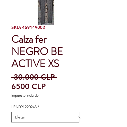
SKU: 459149002
Calza fer
NEGRO BE
ACTIVE XS
Precio
 30.000 CLP 
Precio
6500 CLP
de
Impuesto incluido
oferta
LPN091220248
*