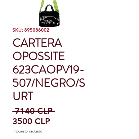
SKU: 895086002
CARTERA
OPOSSITE
623CAOPV19-
507/NEGRO/S
URT
Precio
 7140 CLP 
Precio
3500 CLP
de
Impuesto incluido