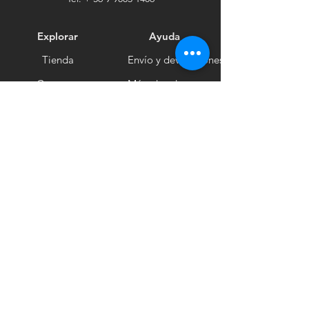
Explorar
Ayuda
Tienda
Envío y devoluciones
Contacto
Métodos de pago
Sociales
Facebook
Tiktok
Instagram
Boletín informativo
Recibe noticias
Suscribirse