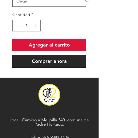
Cantidad
*
Agregar al carrito
Comprar ahora
.
Local Camino a Melipilla 340, comuna de
Padre Hurtado.
Tel: +
56 9 9883 1406