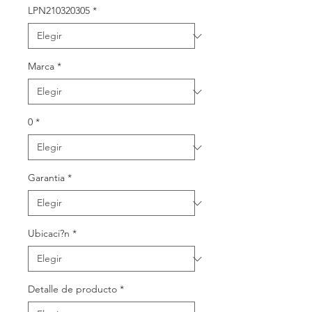
oferta
LPN210320305
*
Marca
*
0
*
Garantia
*
Ubicaci?n
*
Detalle de producto
*