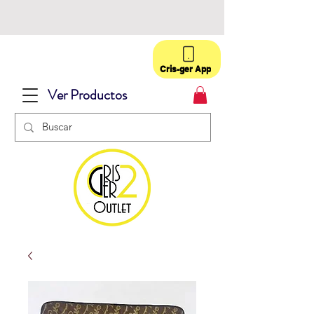
Cris-ger App
Ver Productos