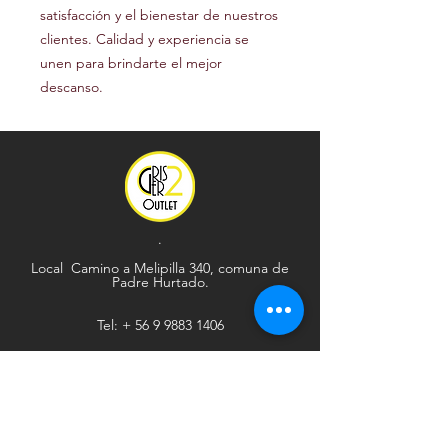
satisfacción y el bienestar de nuestros
clientes. Calidad y experiencia se
unen para brindarte el mejor
descanso.
.
Local Camino a Melipilla 340, comuna de
Padre Hurtado.
Tel: +
56 9 9883 1406
Explorar
Ayuda
Tienda
Envío y devoluciones