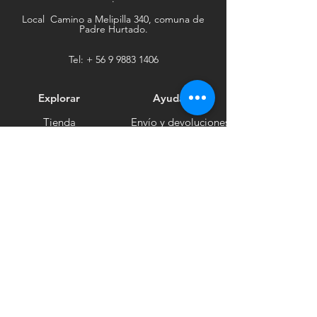
Local Camino a Melipilla 340, comuna de
Padre Hurtado.
Tel: +
56 9 9883 1406
Explorar
Ayuda
Tienda
Envío y devoluciones
Contacto
Métodos de pago
Sociales
Facebook
Tiktok
Instagram
Boletín informativo
Recibe noticias