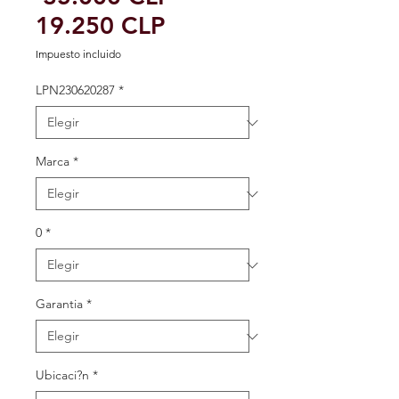
Precio
19.250 CLP
de
Impuesto incluido
oferta
LPN230620287
*
Marca
*
0
*
Garantia
*
Ubicaci?n
*