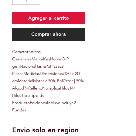
Agregar al carrito
Comprar ahora
Caracter?sticas
GeneralesMarcaKeyHomeOr?
genNacionalTama?oPlazas2
PlazasMedidasDimensiones150 x 200
cmMaterialMaterial50% Poli?ster | 50%
Algod?nRellenoNo aplicaHilos144
HilosTipoTipo de
ProductoFaldonesIncluyeIncluye2
Fundas
Envio solo en region