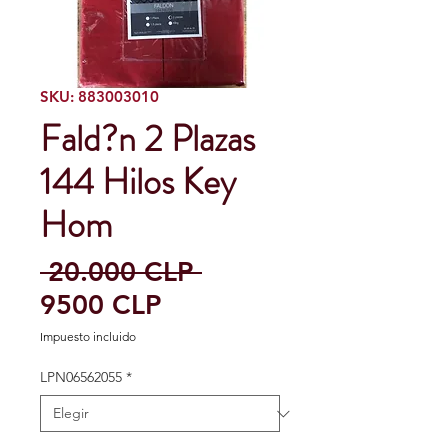
SKU: 883003010
Fald?n 2 Plazas
144 Hilos Key
Hom
Precio
 20.000 CLP 
Precio
9500 CLP
de
Impuesto incluido
oferta
LPN06562055
*