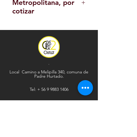
Metropolitana, por
cotizar
POLITICA DE DEVOLUCION Y
REEMBOLSO
.
Local Camino a Melipilla 340, comuna de
Padre Hurtado.
Tel: +
56 9 9883 1406
Explorar
Ayuda
Tienda
Envío y devoluciones
Contacto
Métodos de pago
Sociales