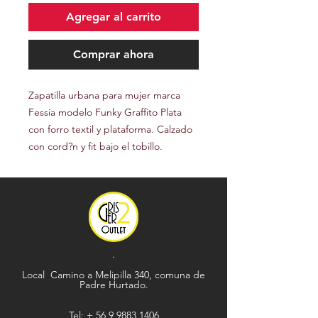
Agregar al carrito
Comprar ahora
Zapatilla urbana para mujer marca
Fessia modelo Funky Graffito Plata
con forro textil y plataforma. Calzado
con cord?n y fit bajo el tobillo.
.
Local Camino a Melipilla 340, comuna de
Padre Hurtado.
Tel: +
56 9 9883 1406