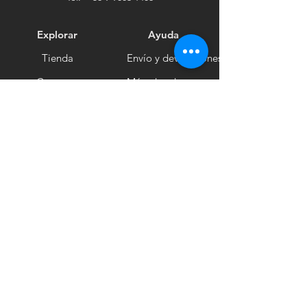
Explorar
Ayuda
Tienda
Envío y devoluciones
Contacto
Métodos de pago
Sociales
Facebook
Tiktok
Instagram
Boletín informativo
Recibe noticias
Suscribirse