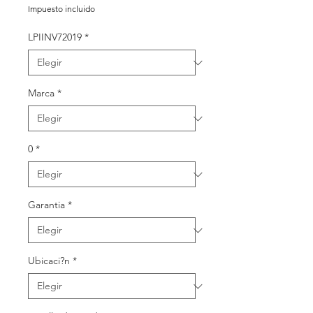
de
Impuesto incluido
oferta
LPIINV72019
*
Marca
*
0
*
Garantia
*
Ubicaci?n
*