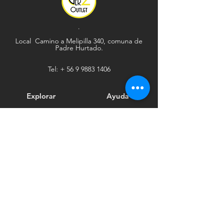
.
Local Camino a Melipilla 340, comuna de
Padre Hurtado.
Tel: +
56 9 9883 1406
Explorar
Ayuda
Tienda
Envío y devoluciones
Contacto
Métodos de pago
Sociales
Facebook
Tiktok
Instagram
Boletín informativo