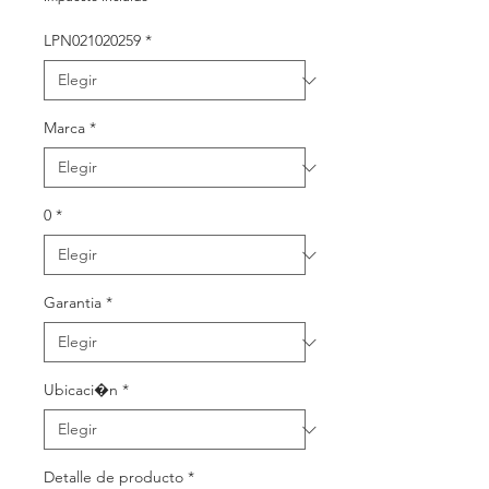
oferta
LPN021020259
*
Marca
*
0
*
Garantia
*
Ubicaci�n
*
Detalle de producto
*