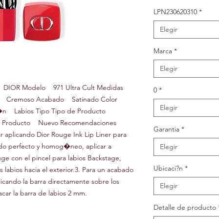
LPN230620310
*
Elegir
Marca
*
Elegir
a DIOR Modelo 971 Ultra Cult Medidas
0
*
ra Cremoso Acabado Satinado Color
Elegir
i�n Labios Tipo Tipo de Producto
i�n Producto Nuevo Recomendaciones
Garantia
*
aplicando Dior Rouge Ink Lip Liner para
ltado perfecto y homog�neo, aplicar a
Elegir
ge con el pincel para labios Backstage,
Ubicaci?n
*
labios hacia el exterior.3. Para un acabado
icando la barra directamente sobre los
Elegir
acar la barra de labios 2 mm.
Detalle de producto