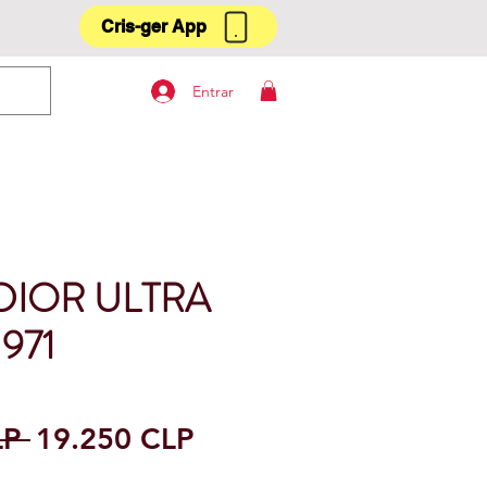
Cris-ger App
Entrar
 DIOR ULTRA
971
Precio
Precio
LP 
19.250 CLP
de