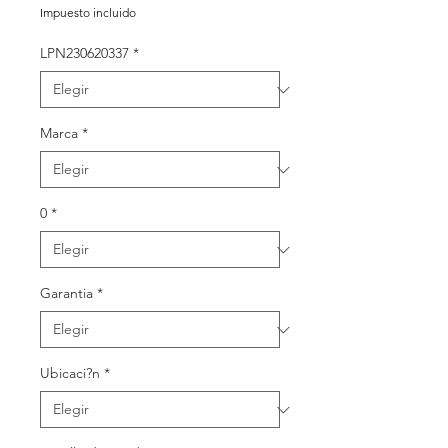
de
Impuesto incluido
oferta
LPN230620337
*
Marca
*
0
*
Garantia
*
Ubicaci?n
*