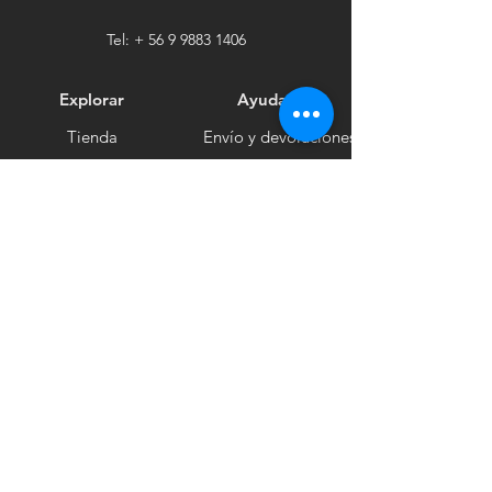
Tel: +
56 9 9883 1406
Explorar
Ayuda
Tienda
Envío y devoluciones
Contacto
Métodos de pago
Sociales
Facebook
Tiktok
Instagram
Boletín informativo
Recibe noticias
Suscribirse