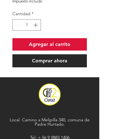
Impuesto incluido
Cantidad
*
Agregar al carrito
Comprar ahora
.
Local Camino a Melipilla 340, comuna de
Padre Hurtado.
Tel: +
56 9 9883 1406