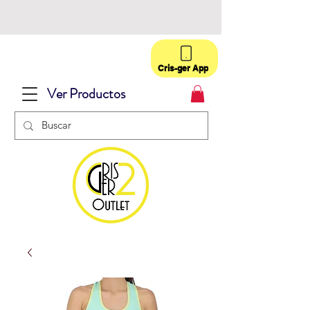
Cris-ger App
Ver Productos