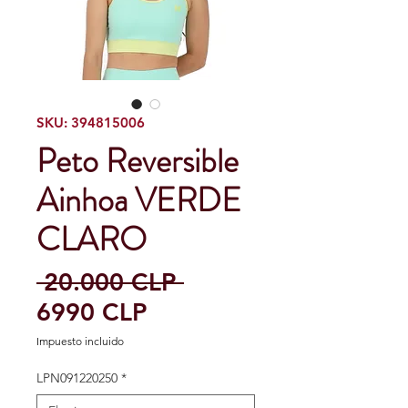
SKU: 394815006
Peto Reversible
Ainhoa VERDE
CLARO
Precio
 20.000 CLP 
Precio
6990 CLP
de
Impuesto incluido
oferta
LPN091220250
*