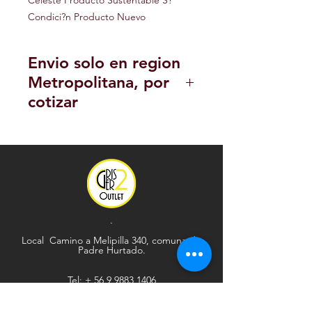
Celeste Producto Sustentable S? 
Condici?n Producto Nuevo
Envio solo en region
Metropolitana, por
cotizar
POLITICA DE DEVOLUCION Y
REEMBOLSO
.
Local Camino a Melipilla 340, comuna de
Padre Hurtado.
Tel: +
56 9 9883 1406