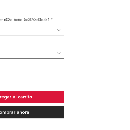
5f-602e-6c6d-5c3092d3d371
*
egar al carrito
omprar ahora