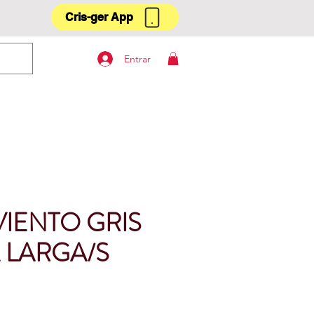
Cris-ger App
Entrar
IENTO GRIS
LARGA/S
Precio