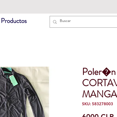
 Productos
Poler�n
CORTAV
MANGA 
SKU: 583278003
6000 CLP