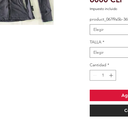
Impuesto incluido
product_067f9a5b-36
Elegir
TALLA
*
Elegir
Cantidad
*
Agr
C