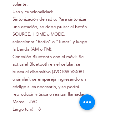
volante.
Uso y Funcionalidad:
Sintonización de radio: Para sintonizar
una estación, se debe pulsar el botón
SOURCE, HOME o MODE,
seleccionar "Radio" o "Tuner" y luego
la banda (AM o FM).
Conexión Bluetooth con el móvil: Se
activa el Bluetooth en el celular, se
busca el dispositivo (JVC KW-V240BT
o similar), se empareja ingresando un
código si es necesario, y se podrá
reproducir música o realizar llamadas.
Marca JVC
Largo (cm) 8
EAN 4
Peso (kg) 2
Ancho (cm) 10
Alto (cm) 18