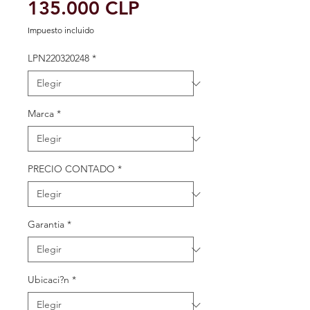
Precio
135.000 CLP
de
Impuesto incluido
oferta
LPN220320248
*
Marca
*
PRECIO CONTADO
*
Garantia
*
Ubicaci?n
*