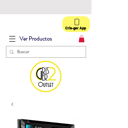
Cris-ger App
Ver Productos