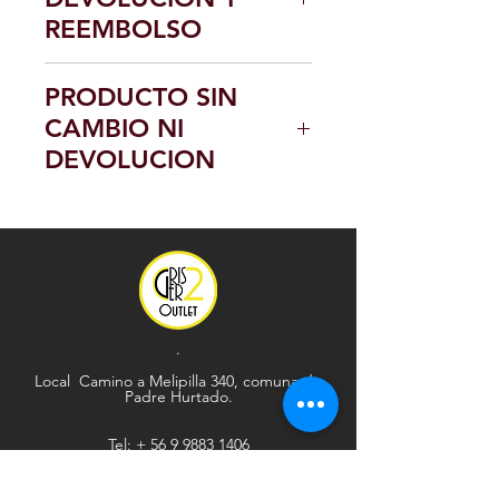
REEMBOLSO
DROP_DOWN
PRODUCTO SIN
CAMBIO NI
DEVOLUCION
.
Local Camino a Melipilla 340, comuna de
Padre Hurtado.
Tel: +
56 9 9883 1406