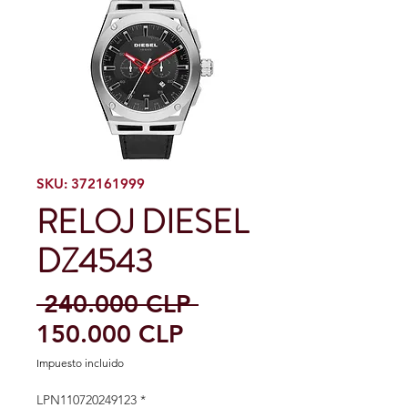
SKU: 372161999
RELOJ DIESEL
DZ4543
Precio
 240.000 CLP 
Precio
150.000 CLP
de
Impuesto incluido
oferta
LPN110720249123
*