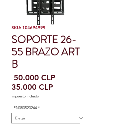
SKU: 104694999
SOPORTE 26-
55 BRAZO ART
B
Precio
 50.000 CLP 
Precio
35.000 CLP
de
Impuesto incluido
oferta
LPN080520244
*