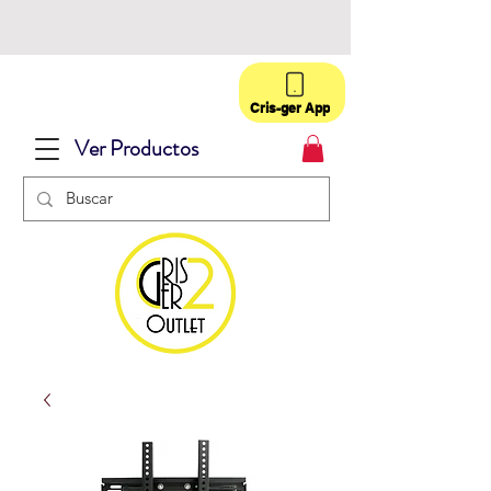
Cris-ger App
Ver Productos