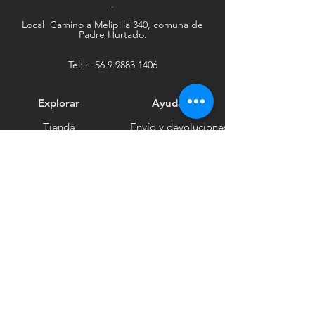
.
Local Camino a Melipilla 340, comuna de
Padre Hurtado.
Tel: +
56 9 9883 1406
Explorar
Ayuda
Tienda
Envío y devoluciones
Contacto
Métodos de pago
Sociales
Facebook
Tiktok
Instagram
Boletín informativo
Recibe noticias