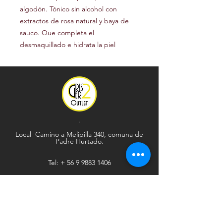
algodón. Tónico sin alcohol con
extractos de rosa natural y baya de
sauco. Que completa el
desmaquillado e hidrata la piel
.
Local Camino a Melipilla 340, comuna de
Padre Hurtado.
Tel: +
56 9 9883 1406
Explorar
Ayuda
Tienda
Envío y devoluciones