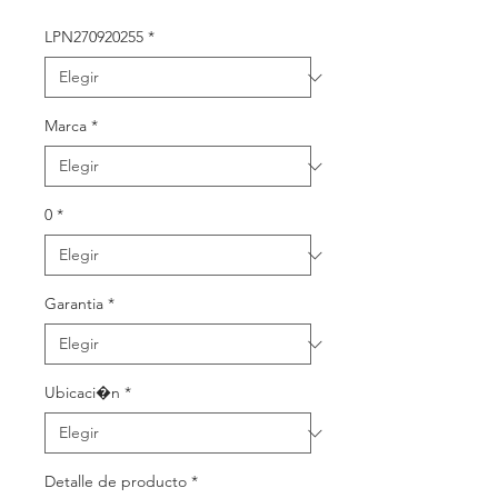
oferta
LPN270920255
*
Marca
*
0
*
Garantia
*
Ubicaci�n
*
Detalle de producto
*