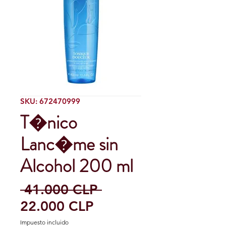
SKU: 672470999
T�nico
Lanc�me sin
Alcohol 200 ml
Precio
 41.000 CLP 
Precio
22.000 CLP
de
Impuesto incluido