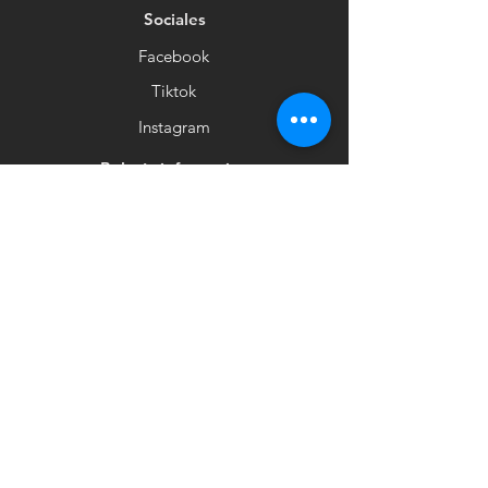
Sociales
Facebook
Tiktok
Instagram
Boletín informativo
Recibe noticias
Suscribirse
ventabodega.crisger2@gmail.com