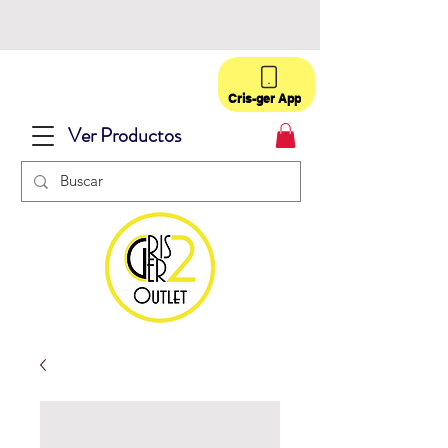
Cris-ger App
Ver Productos