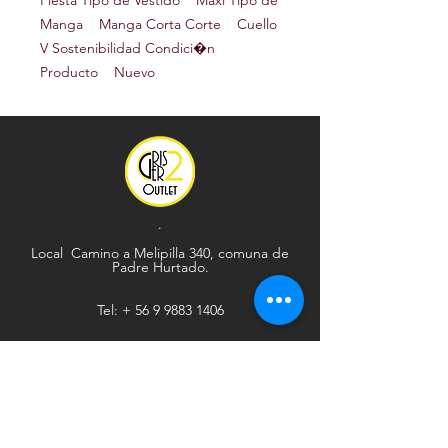
Fiesta Tipo de Vestido Maxi Tipo de
Manga Manga Corta Corte Cuello
V Sostenibilidad Condici�n
Producto Nuevo
.
Local Camino a Melipilla 340, comuna de
Padre Hurtado.
Tel: +
56 9 9883 1406
Explorar
Ayuda
Tienda
Envío y devoluciones
Contacto
Métodos de pago