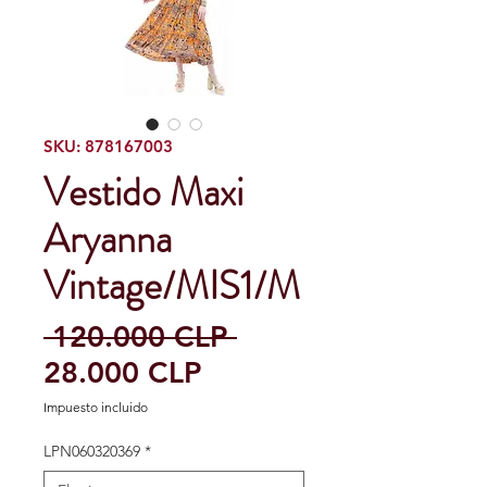
SKU: 878167003
Vestido Maxi
Aryanna
Vintage/MIS1/M
Precio
 120.000 CLP 
Precio
28.000 CLP
de
Impuesto incluido
oferta
LPN060320369
*