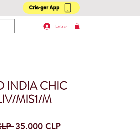
Cris-ger App
Entrar
O INDIA CHIC
IV/MIS1/M
Precio
Precio
CLP 
35.000 CLP
de