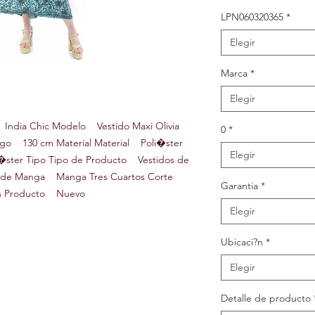
LPN060320365
*
Elegir
Marca
*
Elegir
India Chic Modelo Vestido Maxi Olivia
0
*
o 130 cm Material Material Poli�ster
Elegir
ster Tipo Tipo de Producto Vestidos de
po de Manga Manga Tres Cuartos Corte
Garantia
*
�n Producto Nuevo
Elegir
Ubicaci?n
*
Elegir
Detalle de producto