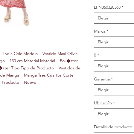
LPN060320363
*
Elegir
Marca
*
Elegir
 India Chic Modelo Vestido Maxi Olivia
0
*
o 130 cm Material Material Poli�ster
Elegir
ster Tipo Tipo de Producto Vestidos de
po de Manga Manga Tres Cuartos Corte
Garantia
*
�n Producto Nuevo
Elegir
Ubicaci?n
*
Elegir
Detalle de producto