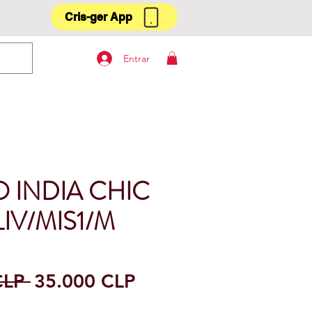
Cris-ger App
Entrar
O INDIA CHIC
IV/MIS1/M
Precio
Precio
CLP 
35.000 CLP
de