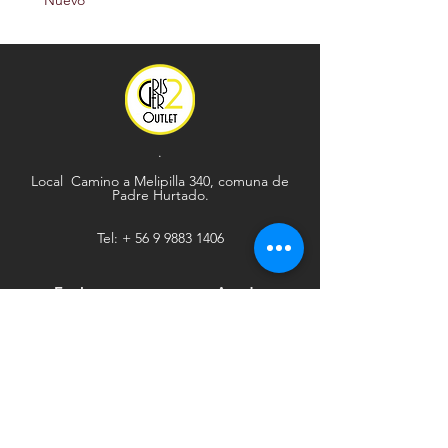
Nuevo
.
Local Camino a Melipilla 340, comuna de
Padre Hurtado.
Tel: +
56 9 9883 1406
Explorar
Ayuda
Tienda
Envío y devoluciones
Contacto
Métodos de pago
Sociales
Facebook