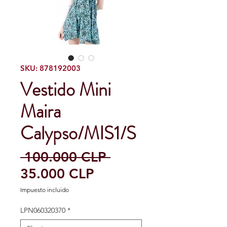
SKU: 878192003
Vestido Mini
Maira
Calypso/MIS1/S
Precio
 100.000 CLP 
Precio
35.000 CLP
de
Impuesto incluido
oferta
LPN060320370
*