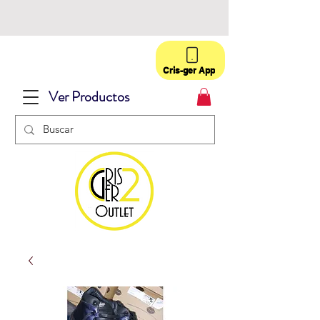
Cris-ger App
Ver Productos