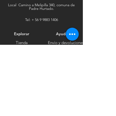
Local Camino a Melipilla 340, comuna de
Padre Hurtado.
Tel: +
56 9 9883 1406
Explorar
Ayuda
Tienda
Envío y devoluciones
Contacto
Métodos de pago
Sociales
Facebook
Tiktok
Instagram
Boletín informativo
Recibe noticias