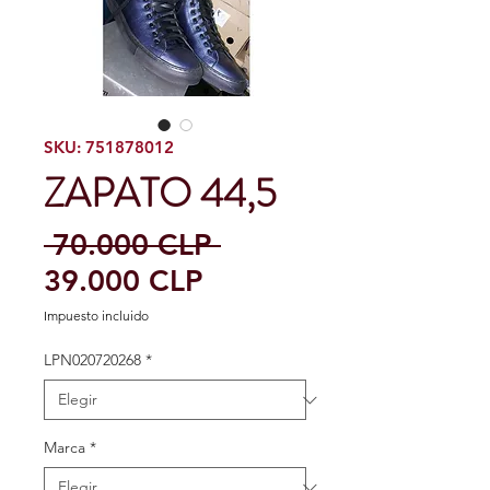
SKU: 751878012
ZAPATO 44,5
Precio
 70.000 CLP 
Precio
39.000 CLP
de
Impuesto incluido
oferta
LPN020720268
*
Marca
*