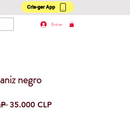
Cris-ger App
Entrar
laniz negro
Precio
Precio
LP 
35.000 CLP
de
oferta